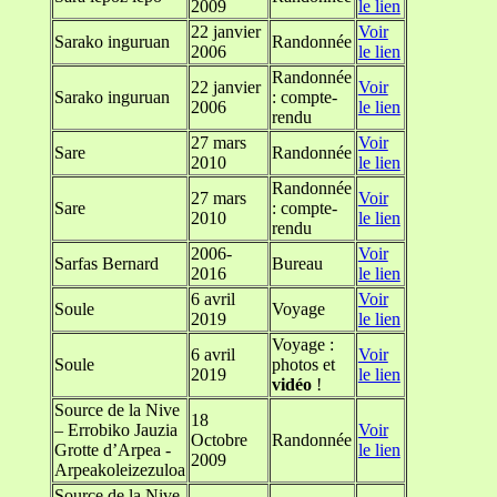
2009
le lien
22 janvier
Voir
Sarako inguruan
Randonnée
2006
le lien
Randonnée
22 janvier
Voir
Sarako inguruan
: compte-
2006
le lien
rendu
27 mars
Voir
Sare
Randonnée
2010
le lien
Randonnée
27 mars
Voir
Sare
: compte-
2010
le lien
rendu
2006-
Voir
Sarfas Bernard
Bureau
2016
le lien
6 avril
Voir
Soule
Voyage
2019
le lien
Voyage :
6 avril
Voir
Soule
photos et
2019
le lien
vidéo
!
Source de la Nive
18
– Errobiko Jauzia
Voir
Octobre
Randonnée
Grotte d’Arpea -
le lien
2009
Arpeakoleizezuloa
Source de la Nive