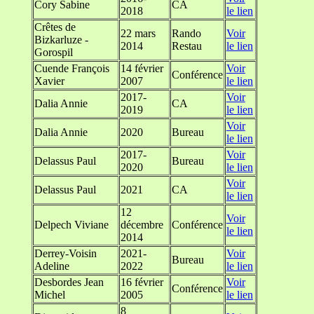
Cory Sabine
CA
2018
le lien
Crêtes de
22 mars
Rando
Voir
Bizkarluze -
2014
Restau
le lien
Gorospil
Cuende François
14 février
Voir
Conférence
Xavier
2007
le lien
2017-
Voir
Dalia Annie
CA
2019
le lien
Voir
Dalia Annie
2020
Bureau
le lien
2017-
Voir
Delassus Paul
Bureau
2020
le lien
Voir
Delassus Paul
2021
CA
le lien
12
Voir
Delpech Viviane
décembre
Conférence
le lien
2014
Derrey-Voisin
2021-
Voir
Bureau
Adeline
2022
le lien
Desbordes Jean
16 février
Voir
Conférence
Michel
2005
le lien
8