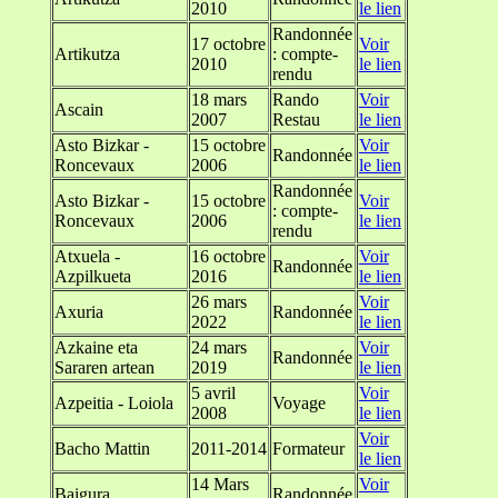
2010
le lien
Randonnée
17 octobre
Voir
Artikutza
: compte-
2010
le lien
rendu
18 mars
Rando
Voir
Ascain
2007
Restau
le lien
Asto Bizkar -
15 octobre
Voir
Randonnée
Roncevaux
2006
le lien
Randonnée
Asto Bizkar -
15 octobre
Voir
: compte-
Roncevaux
2006
le lien
rendu
Atxuela -
16 octobre
Voir
Randonnée
Azpilkueta
2016
le lien
26 mars
Voir
Axuria
Randonnée
2022
le lien
Azkaine eta
24 mars
Voir
Randonnée
Sararen artean
2019
le lien
5 avril
Voir
Azpeitia - Loiola
Voyage
2008
le lien
Voir
Bacho Mattin
2011-2014
Formateur
le lien
14 Mars
Voir
Baigura
Randonnée