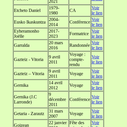
2021
1979-
Voir
Etcheto Daniel
CA
1980
le lien
2004-
Voir
Eusko Ikaskuntza
Conférence
2014
le lien
Eyheramonho
2017-
Voir
Formatrice
Joëlle
2023
le lien
20 mars
Voir
Garralda
Randonnée
2016
le lien
Voyage :
9 avril
Voir
Gazteiz - Vitoria
compte-
2011
le lien
rendu
9 avril
Voir
Gazteiz – Vitoria
Voyage
2011
le lien
14 avril
Voir
Gernika
Voyage
2012
le lien
9
Gernika (J.C
Voir
décembre
Conférence
Larronde)
le lien
2011
31 mars
Voir
Getaria - Zarautz
Voyage
2007
le lien
22 janvier
Fête des
Voir
Goizean