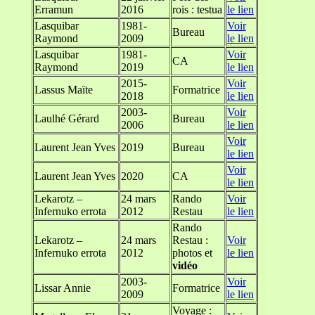
Erramun
2016
rois : testua
le lien
Lasquibar
1981-
Voir
Bureau
Raymond
2009
le lien
Lasquibar
1981-
Voir
CA
Raymond
2019
le lien
2015-
Voir
Lassus Maïte
Formatrice
2018
le lien
2003-
Voir
Laulhé Gérard
Bureau
2006
le lien
Voir
Laurent Jean Yves
2019
Bureau
le lien
Voir
Laurent Jean Yves
2020
CA
le lien
Lekarotz –
24 mars
Rando
Voir
Infernuko errota
2012
Restau
le lien
Rando
Lekarotz –
24 mars
Restau :
Voir
Infernuko errota
2012
photos et
le lien
vidéo
2003-
Voir
Lissar Annie
Formatrice
2009
le lien
Voyage :