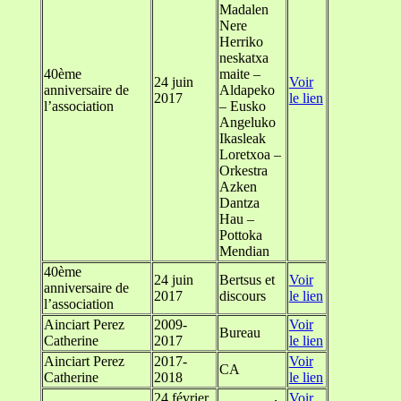
Madalen
Nere
Herriko
neskatxa
40ème
maite –
24 juin
Voir
anniversaire de
Aldapeko
2017
le lien
l’association
– Eusko
Angeluko
Ikasleak
Loretxoa –
Orkestra
Azken
Dantza
Hau –
Pottoka
Mendian
40ème
24 juin
Bertsus et
Voir
anniversaire de
2017
discours
le lien
l’association
Ainciart Perez
2009-
Voir
Bureau
Catherine
2017
le lien
Ainciart Perez
2017-
Voir
CA
Catherine
2018
le lien
24 février
Voir