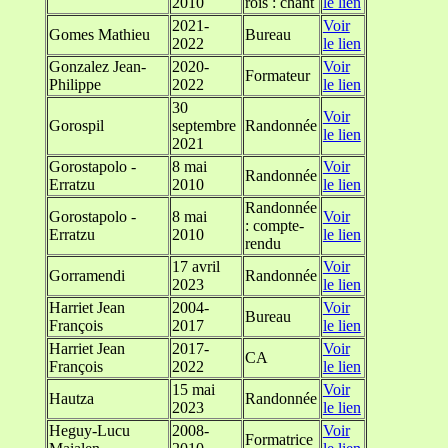
2010
rois : chant
le lien
2021-
Voir
Gomes Mathieu
Bureau
2022
le lien
Gonzalez Jean-
2020-
Voir
Formateur
Philippe
2022
le lien
30
Voir
Gorospil
septembre
Randonnée
le lien
2021
Gorostapolo -
8 mai
Voir
Randonnée
Erratzu
2010
le lien
Randonnée
Gorostapolo -
8 mai
Voir
: compte-
Erratzu
2010
le lien
rendu
17 avril
Voir
Gorramendi
Randonnée
2023
le lien
Harriet Jean
2004-
Voir
Bureau
François
2017
le lien
Harriet Jean
2017-
Voir
CA
François
2022
le lien
15 mai
Voir
Hautza
Randonnée
2023
le lien
Heguy-Lucu
2008-
Voir
Formatrice