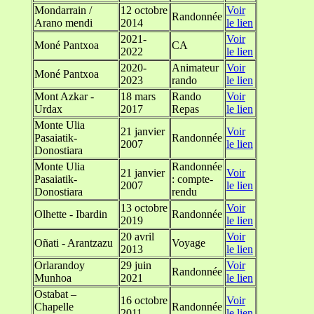
Mondarrain /
12 octobre
Voir
Randonnée
Arano mendi
2014
le lien
2021-
Voir
Moné Pantxoa
CA
2022
le lien
2020-
Animateur
Voir
Moné Pantxoa
2023
rando
le lien
Mont Azkar -
18 mars
Rando
Voir
Urdax
2017
Repas
le lien
Monte Ulia
21 janvier
Voir
Pasaiatik-
Randonnée
2007
le lien
Donostiara
Monte Ulia
Randonnée
21 janvier
Voir
Pasaiatik-
: compte-
2007
le lien
Donostiara
rendu
13 octobre
Voir
Olhette - Ibardin
Randonnée
2019
le lien
20 avril
Voir
Oñati - Arantzazu
Voyage
2013
le lien
Orlarandoy
29 juin
Voir
Randonnée
Munhoa
2021
le lien
Ostabat –
16 octobre
Voir
Chapelle
Randonnée
2011
le lien