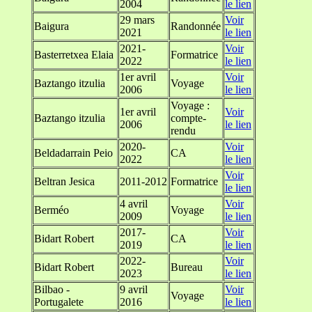
2004
le lien
29 mars
Voir
Baigura
Randonnée
2021
le lien
2021-
Voir
Basterretxea Elaia
Formatrice
2022
le lien
1er avril
Voir
Baztango itzulia
Voyage
2006
le lien
Voyage :
1er avril
Voir
Baztango itzulia
compte-
2006
le lien
rendu
2020-
Voir
Beldadarrain Peio
CA
2022
le lien
Voir
Beltran Jesica
2011-2012
Formatrice
le lien
4 avril
Voir
Berméo
Voyage
2009
le lien
2017-
Voir
Bidart Robert
CA
2019
le lien
2022-
Voir
Bidart Robert
Bureau
2023
le lien
Bilbao -
9 avril
Voir
Voyage
Portugalete
2016
le lien