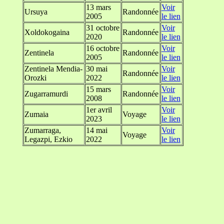
13 mars
Voir
Ursuya
Randonnée
2005
le lien
31 octobre
Voir
Xoldokogaina
Randonnée
2020
le lien
16 octobre
Voir
Zentinela
Randonnée
2005
le lien
Zentinela Mendia-
30 mai
Voir
Randonnée
Orozki
2022
le lien
15 mars
Voir
Zugarramurdi
Randonnée
2008
le lien
1er avril
Voir
Zumaia
Voyage
2023
le lien
Zumarraga,
14 mai
Voir
Voyage
Legazpi, Ezkio
2022
le lien