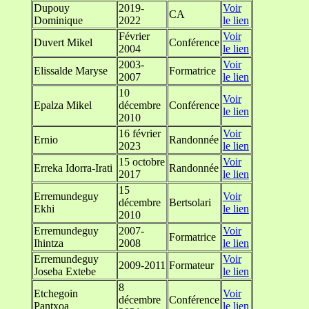
Dupouy
2019-
Voir
CA
Dominique
2022
le lien
Février
Voir
Duvert Mikel
Conférence
2004
le lien
2003-
Voir
Elissalde Maryse
Formatrice
2007
le lien
10
Voir
Epalza Mikel
décembre
Conférence
le lien
2010
16 février
Voir
Ernio
Randonnée
2023
le lien
15 octobre
Voir
Erreka Idorra-Irati
Randonnée
2017
le lien
15
Erremundeguy
Voir
décembre
Bertsolari
Ekhi
le lien
2010
Erremundeguy
2007-
Voir
Formatrice
Ihintza
2008
le lien
Erremundeguy
Voir
2009-2011
Formateur
Joseba Extebe
le lien
8
Etchegoin
Voir
décembre
Conférence
Pantxoa
le lien