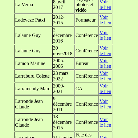
8 avril
Voir
La Verna
photos et
2017
le lien
vidéo
2012-
Voir
Ladeveze Patxi
Formateur
2015
le lien
2
Voir
Lalanne Guy
décembre
Conférence
le lien
2016
30
Voir
Lalanne Guy
Conférence
nove2018
le lien
2005-
Voir
Lamon Martine
Bureau
2006
le lien
23 mars
Voir
Larraburu Colette
Conférence
2022
le lien
2009-
Voir
Larramendy Marc
CA
2021
le lien
9
Larronde Jean
Voir
décembre
Conférence
Claude
le lien
2011
18
Larronde Jean
Voir
décembre
Conférence
Claude
le lien
2015
Fête des
Lasquibar
21 janvier
Voir