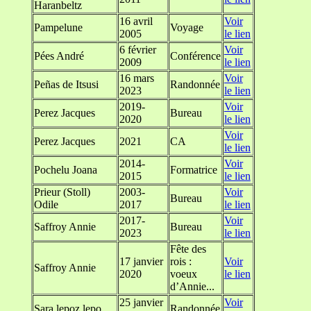
Haranbeltz
16 avril
Voir
Pampelune
Voyage
2005
le lien
6 février
Voir
Pées André
Conférence
2009
le lien
16 mars
Voir
Peñas de Itsusi
Randonnée
2023
le lien
2019-
Voir
Perez Jacques
Bureau
2020
le lien
Voir
Perez Jacques
2021
CA
le lien
2014-
Voir
Pochelu Joana
Formatrice
2015
le lien
Prieur (Stoll)
2003-
Voir
Bureau
Odile
2017
le lien
2017-
Voir
Saffroy Annie
Bureau
2023
le lien
Fête des
17 janvier
rois :
Voir
Saffroy Annie
2020
voeux
le lien
d’Annie...
25 janvier
Voir
Sara lepoz lepo
Randonnée