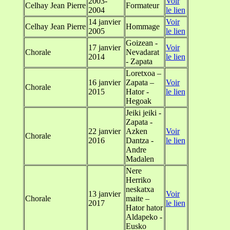
2003-
Voir
Celhay Jean Pierre
Formateur
2004
le lien
14 janvier
Voir
Celhay Jean Pierre
Hommage
2005
le lien
Goizean -
17 janvier
Voir
Chorale
Nevadarat
2014
le lien
- Zapata
Loretxoa –
16 janvier
Zapata –
Voir
Chorale
2015
Hator -
le lien
Hegoak
Jeiki jeiki -
Zapata -
22 janvier
Azken
Voir
Chorale
2016
Dantza -
le lien
Andre
Madalen
Nere
Herriko
neskatxa
13 janvier
Voir
Chorale
maite –
2017
le lien
Hator hator
Aldapeko -
Eusko