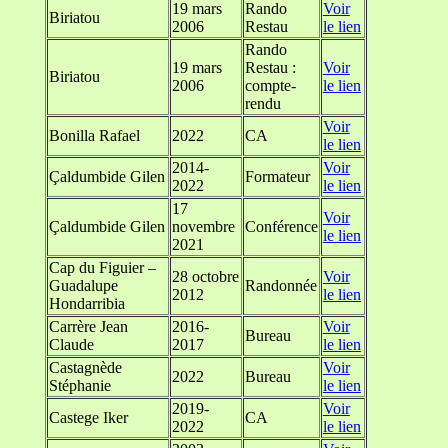
19 mars
Rando
Voir
Biriatou
2006
Restau
le lien
Rando
19 mars
Restau :
Voir
Biriatou
2006
compte-
le lien
rendu
Voir
Bonilla Rafael
2022
CA
le lien
2014-
Voir
Çaldumbide Gilen
Formateur
2022
le lien
17
Voir
Çaldumbide Gilen
novembre
Conférence
le lien
2021
Cap du Figuier –
28 octobre
Voir
Guadalupe
Randonnée
2012
le lien
Hondarribia
Carrère Jean
2016-
Voir
Bureau
Claude
2017
le lien
Castagnède
Voir
2022
Bureau
Stéphanie
le lien
2019-
Voir
Castege Iker
CA
2022
le lien