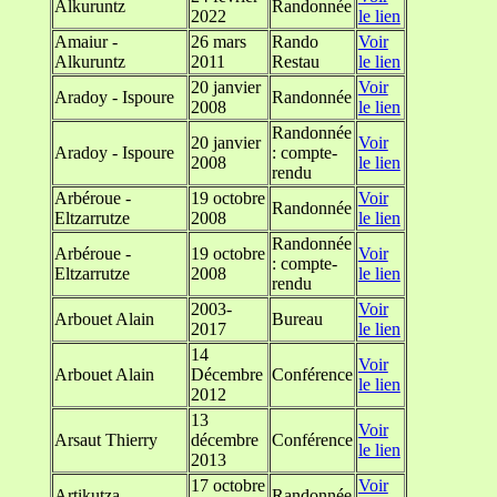
Alkuruntz
Randonnée
2022
le lien
Amaiur -
26 mars
Rando
Voir
Alkuruntz
2011
Restau
le lien
20 janvier
Voir
Aradoy - Ispoure
Randonnée
2008
le lien
Randonnée
20 janvier
Voir
Aradoy - Ispoure
: compte-
2008
le lien
rendu
Arbéroue -
19 octobre
Voir
Randonnée
Eltzarrutze
2008
le lien
Randonnée
Arbéroue -
19 octobre
Voir
: compte-
Eltzarrutze
2008
le lien
rendu
2003-
Voir
Arbouet Alain
Bureau
2017
le lien
14
Voir
Arbouet Alain
Décembre
Conférence
le lien
2012
13
Voir
Arsaut Thierry
décembre
Conférence
le lien
2013
17 octobre
Voir
Artikutza
Randonnée