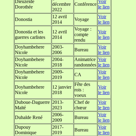
Dieuzeide
Voir
décembre
Conférence
Dorothée
le lien
2022
12 avril
Voir
Donostia
Voyage
2014
le lien
Voyage :
Donostia et les
12 avril
Voir
compte
guerres carlistes
2014
le lien
rendu
Doyhambehere
2003-
Voir
Bureau
Nicole
2006
le lien
Doyhambehere
2004-
Animatrice
Voir
Nicole
2018
randonnées
le lien
Doyhambehere
2009-
Voir
CA
Nicole
2019
le lien
Fête des
Doyhambehere
12 janvier
Voir
rois :
Nicole
2018
le lien
voeux
Duboue-Daguerre
2013-
Chef de
Voir
Maïté
2023
chœur
le lien
2006-
Voir
Duhalde René
Bureau
2009
le lien
Dupouy
2017-
Voir
Bureau
Dominique
2019
le lien