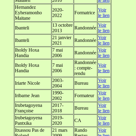
Maialen
2010
le lien
Hernandez
2020-
Voir
Eyheramonho
Formatrice
2022
le lien
Maitane
13 octobre
Voir
Ibanteli
Randonnée
2013
le lien
21 janvier
Voir
Ibanteli
Randonnée
2021
le lien
Iholdy Hoxa
7 mai
Voir
Randonnée
Handia
2006
le lien
Randonnée
Iholdy Hoxa
7 mai
Voir
: compte-
Handia
2006
le lien
rendu
2003-
Voir
Iriarte Nicole
Bureau
2004
le lien
1990-
Voir
Iribarne Jean
Formateur
2002
le lien
Irubetagoyena
2017-
Voir
Bureau
Françoise
2018
le lien
Irubetagoyena
2019-
Voir
CA
Pantxika
2020
le lien
Itxassou Pas de
21 mars
Rando
Voir
Roland
2009
Restau
le lien