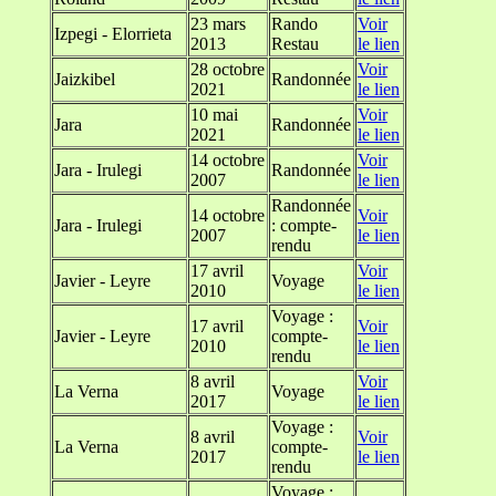
23 mars
Rando
Voir
Izpegi - Elorrieta
2013
Restau
le lien
28 octobre
Voir
Jaizkibel
Randonnée
2021
le lien
10 mai
Voir
Jara
Randonnée
2021
le lien
14 octobre
Voir
Jara - Irulegi
Randonnée
2007
le lien
Randonnée
14 octobre
Voir
Jara - Irulegi
: compte-
2007
le lien
rendu
17 avril
Voir
Javier - Leyre
Voyage
2010
le lien
Voyage :
17 avril
Voir
Javier - Leyre
compte-
2010
le lien
rendu
8 avril
Voir
La Verna
Voyage
2017
le lien
Voyage :
8 avril
Voir
La Verna
compte-
2017
le lien
rendu
Voyage :