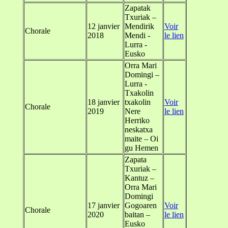
Zapatak
Txuriak –
12 janvier
Mendirik
Voir
Chorale
2018
Mendi -
le lien
Lurra -
Eusko
Orra Mari
Domingi –
Lurra -
Txakolin
18 janvier
txakolin
Voir
Chorale
2019
Nere
le lien
Herriko
neskatxa
maite – Oi
gu Hemen
Zapata
Txuriak –
Kantuz –
Orra Mari
Domingi
17 janvier
Gogoaren
Voir
Chorale
2020
baitan –
le lien
Eusko