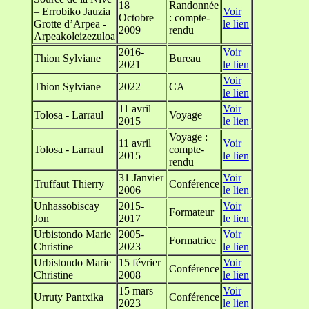
18
Randonnée
– Errobiko Jauzia
Voir
Octobre
: compte-
Grotte d’Arpea -
le lien
2009
rendu
Arpeakoleizezuloa
2016-
Voir
Thion Sylviane
Bureau
2021
le lien
Voir
Thion Sylviane
2022
CA
le lien
11 avril
Voir
Tolosa - Larraul
Voyage
2015
le lien
Voyage :
11 avril
Voir
Tolosa - Larraul
compte-
2015
le lien
rendu
31 Janvier
Voir
Truffaut Thierry
Conférence
2006
le lien
Unhassobiscay
2015-
Voir
Formateur
Jon
2017
le lien
Urbistondo Marie
2005-
Voir
Formatrice
Christine
2023
le lien
Urbistondo Marie
15 février
Voir
Conférence
Christine
2008
le lien
15 mars
Voir
Urruty Pantxika
Conférence
2023
le lien