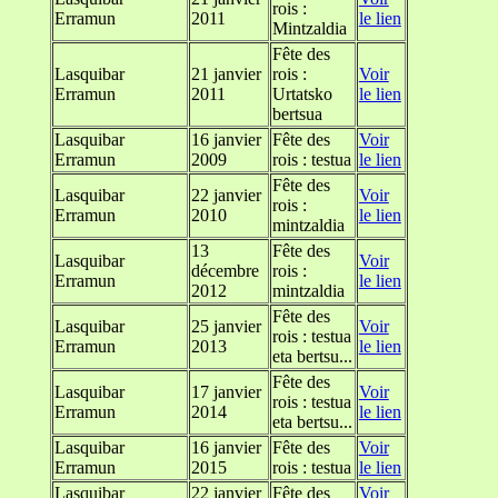
rois :
Erramun
2011
le lien
Mintzaldia
Fête des
Lasquibar
21 janvier
rois :
Voir
Erramun
2011
Urtatsko
le lien
bertsua
Lasquibar
16 janvier
Fête des
Voir
Erramun
2009
rois : testua
le lien
Fête des
Lasquibar
22 janvier
Voir
rois :
Erramun
2010
le lien
mintzaldia
13
Fête des
Lasquibar
Voir
décembre
rois :
Erramun
le lien
2012
mintzaldia
Fête des
Lasquibar
25 janvier
Voir
rois : testua
Erramun
2013
le lien
eta bertsu...
Fête des
Lasquibar
17 janvier
Voir
rois : testua
Erramun
2014
le lien
eta bertsu...
Lasquibar
16 janvier
Fête des
Voir
Erramun
2015
rois : testua
le lien
Lasquibar
22 janvier
Fête des
Voir