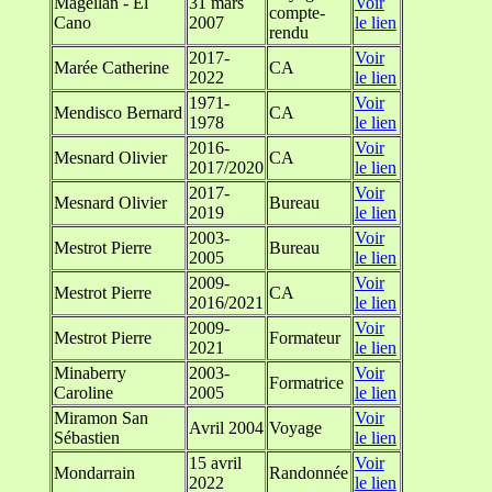
Magellan - El
31 mars
Voir
compte-
Cano
2007
le lien
rendu
2017-
Voir
Marée Catherine
CA
2022
le lien
1971-
Voir
Mendisco Bernard
CA
1978
le lien
2016-
Voir
Mesnard Olivier
CA
2017/2020
le lien
2017-
Voir
Mesnard Olivier
Bureau
2019
le lien
2003-
Voir
Mestrot Pierre
Bureau
2005
le lien
2009-
Voir
Mestrot Pierre
CA
2016/2021
le lien
2009-
Voir
Mestrot Pierre
Formateur
2021
le lien
Minaberry
2003-
Voir
Formatrice
Caroline
2005
le lien
Miramon San
Voir
Avril 2004
Voyage
Sébastien
le lien
15 avril
Voir
Mondarrain
Randonnée
2022
le lien