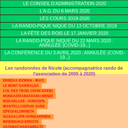
LE CONSEIL D'ADMINISTRATION 2020
L'A.G. DU 6 MARS 2020
LES COURS 2019-2020
LA RANDO-PIQUE NIQUE DU 13 OCTOBRE 2019
LA FÊTE DES ROIS LE 17 JANVIER 2020
LA RANDO-PIQUE NIQUE DU 22 MARS 2020 :
ANNULÉE (COVID-19...)
LA CONFÉRENCE DU 3 AVRIL 2020 : ANNULÉE (COVID-
19...)
Les randonnées de Nicole (accompagnatrice rando de
l'association de 2005 à 2020)
ERREKA IDORRA - IRATI
LE MONT GARRALDA
COL DES TROIS CROIX-EREBI
MONDARRAIN/ARANO MENDI
BIZKARLUZE - GOROSPIL
IBANTELLI DEPUIS SARE
IZPEGI-ELORRIETA
GUADALUPE-HONDARRIBIA
INFERNUKO-ERROTA
OSTABAT-HARANBELTZ