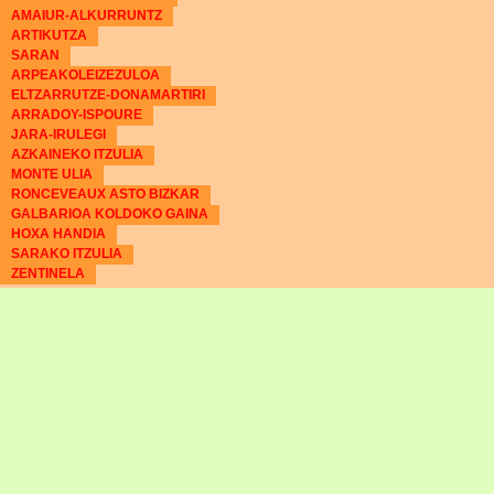
AMAIUR-ALKURRUNTZ
ARTIKUTZA
SARAN
ARPEAKOLEIZEZULOA
ELTZARRUTZE-DONAMARTIRI
ARRADOY-ISPOURE
JARA-IRULEGI
AZKAINEKO ITZULIA
MONTE ULIA
RONCEVEAUX ASTO BIZKAR
GALBARIOA KOLDOKO GAINA
HOXA HANDIA
SARAKO ITZULIA
ZENTINELA