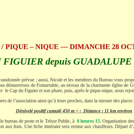
 PIQUE – NIQUE
---
DIMANCHE 28 OC
 FIGUIER depuis GUADALUP
 randonnée prévue ; aussi, Nicole et les membres du Bureau vous propo
Nous démarrerons de
Fontarrabie
, au niveau de la charmante église de Gu
dre
le Cap du Figuier et son phare, puis, après le pique-nique, nous rejoi
bres de l’association ainsi qu’à leurs proches, dans la mesure des places
Dénivelé positif cumulé 450 m + ;
Distance :
11 km
environ
 le bureau de poste et le Trésor Public, à
8 heures 15
. Organisation des
ion aux frais. Une fiche itinéraire sera remise aux chauffeurs. Départ d