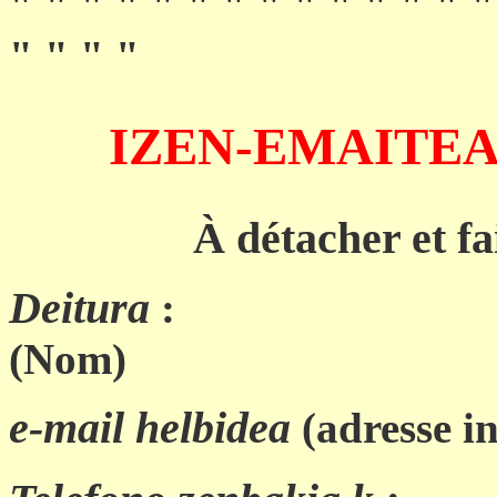
"
"
"
"
"
"
"
"
"
"
"
"
"
"
"
"
"
"
IZEN-EMAITEA (B
À détacher et fa
Deitura
Ize
:
(Nom) (
e-mail helbidea
(adresse in