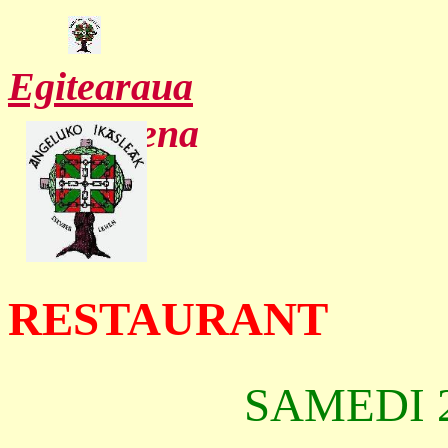
Egitearaua
Txostena
RESTAURANT
SAMEDI 