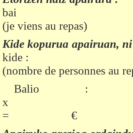
bai
(
je
viens au repas)
Kide kopurua apairuan, ni
kide :
(
nombre
de personnes au re
Balio
:
x
=
€