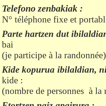
Telefono zenbakia
k :
N° téléphone fixe et portabl
Parte hartzen dut ibilaldia
bai
(
je
participe à la randonnée)
Kide kopurua ibilaldian, n
kide :
(nombre de personnes
à la
Etortzen naiz apairura :