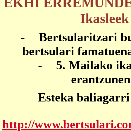
EKHI ERREMUNDEGU
Ikasleek
-
Bertsularitzari b
bertsulari famatuen
-
5. Mailako ika
erantzunen
Esteka baliagarr
http://www.bertsulari.co