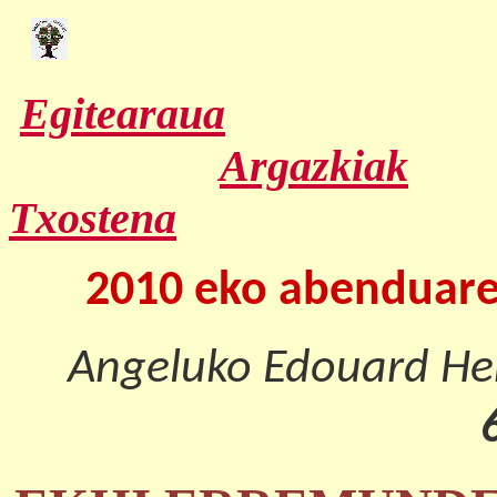
Egitearaua
Argazkiak
Txostena
2010 eko abenduare
Angeluko Edouard Her