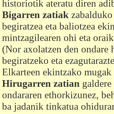
historiotik ateratu diren adi
Bigarren zatiak
zabalduko 
begiratzea eta baliotzea eki
mintzagilearen ohi eta oraik
(Nor axolatzen den ondare h
begiratzeko eta ezagutarazt
Elkarteen ekintzako mugak 
Hirugarren zatian
galdere 
ondararen ethorkizunez, be
ba jadanik tinkatua ohidurar