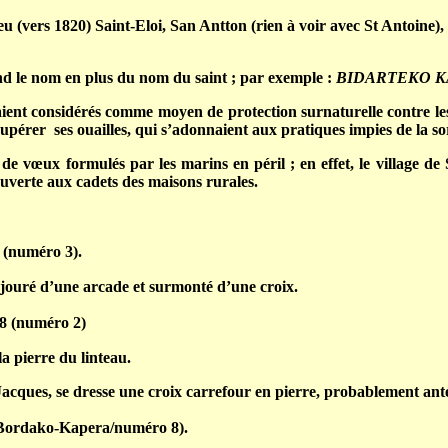
eu (vers 1820) Saint-Eloi, San Antton (rien à voir avec St Antoine
nd le nom en plus du nom du saint ; par exemple :
BIDARTEKO 
taient considérés comme moyen de protection surnaturelle contre les
récupérer ses ouailles, qui s’adonnaient aux pratiques impies de la s
ite de vœux formulés par les marins en péril ; en effet, le village
ouverte aux cadets des maisons rurales.
 (numéro 3).
 ajouré d’une arcade et surmonté d’une croix.
8 (numéro 2)
la pierre du linteau.
 Jacques, se dresse une croix carrefour en pierre, probablement anté
Bordako-Kapera/numéro 8).