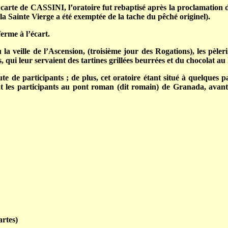
carte de CASSINI, l’oratoire fut rebaptisé après la proclamation
a Sainte Vierge a été exemptée de la tache du pêché originel).
ferme à l’écart.
u la veille de l’Ascension, (troisième jour des Rogations), les p
, qui leur servaient des tartines grillées beurrées et du chocolat au l
e de participants ; de plus, cet oratoire étant situé à quelques pa
t les participants au pont roman (dit romain) de Granada, avant l
artes)