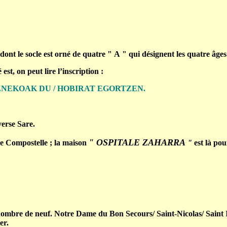
nt le socle est orné de quatre " A " qui désignent les quatre âges
est, on peut lire l’inscription :
ENEKOAK DU / HOBIRAT EGORTZEN.
erse Sare.
" OSPITALE ZAHARRA
e Compostelle ; la maison
"
est là pou
bre de neuf. Notre Dame du Bon Secours/ Saint-Nicolas/ Saint Isid
er.