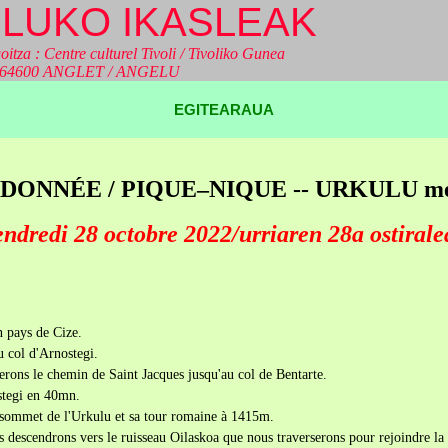
LUKO IKASLEAK
oitza : Centre culturel Tivoli / Tivoliko Gunea
a 64600 ANGLET / ANGELU
EGITEARAUA
DONNÉE / PIQUE–NIQUE -- URKULU me
ndredi 28 octobre 2022/urriaren 28a ostiral
n pays de Cize.
 col d'Arnostegi.
terons le chemin de Saint Jacques jusqu'au col de Bentarte.
stegi en 40mn.
e sommet de l'Urkulu et sa tour romaine à 1415m.
descendrons vers le ruisseau Oilaskoa que nous traverserons pour rejoindre la p