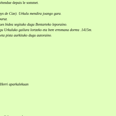
 étendue depuis le sommet.
ays de Cize). Urkulu mendira joango gara.
uruz.
ques bidea segituko dugu Bentarteko leporaino.
u Urkuluko gailura lortzeko eta bere erromana dorrea .1415m.
 eta pista aurkituko dugu autoraino.
Herri aparkalekuan