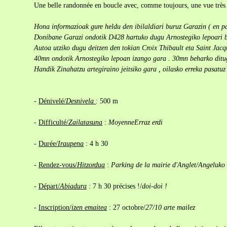
Une belle randonnée en boucle avec, comme toujours, une vue très
Hona informazioak gure heldu den ibilaldiari buruz Garazin ( en p
Donibane Garazi ondotik D428 hartuko dugu Arnostegiko lepoari b
Autoa utziko dugu deitzen den tokian Croix Thibault eta Saint Jac
40mn ondotik Arnostegiko lepoan izango gara . 30mn beharko ditug
Handik Zinahatzu artegiraino jeitsiko gara , oilasko erreka pasatuz
-
Dénivelé/
Desnivela
: 500 m
-
Difficulté/
Zailatasuna
:
Moyenne
Erraz erdi
-
Durée/
Iraupena
: 4 h 30
-
Rendez-vous/
Hitzordua
:
Parking de la mairie d'Anglet/
Angeluko 
-
Départ/
Abiadura
: 7 h 30 précises !/
doi-doi !
-
Inscription/
izen emaitea
: 27 octobre/
27/10 arte mailez