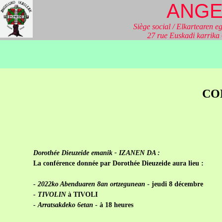
ANGE
Siège social / Elkartearen eg
27 rue Euskadi karrik
CO
Dorothée Dieuzeide emanik - IZANEN DA :
La conférence donnée par Dorothée Dieuzeide aura lieu :
-
2022ko Abenduaren 8an ortzegunean
- jeudi 8 décembre
-
TIVOLIN
à TIVOLI
-
Arratsakdeko 6etan
- à 18 heures