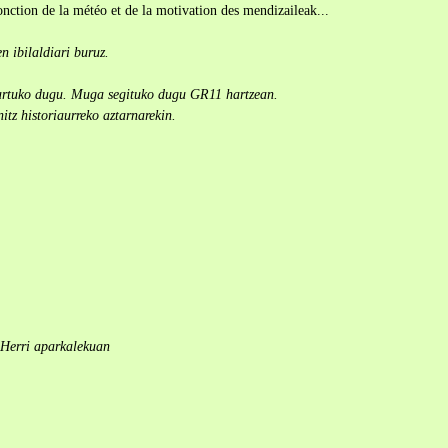
fonction de la météo et de la motivation des mendizaileak...
n ibilaldiari buruz.
 hartuko dugu. Muga segituko dugu GR11 hartzean.
itz historiaurreko aztarnarekin.
Herri aparkalekuan