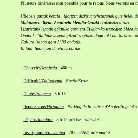
Plusieurs itinéraires sont possible pour le retour. Nous verrons en 
Hilabete guziak bezala , igortzen dizkizut xehetasunak gure heldu de
Maiatzaren 30ean Zentinela Mendia-Orozki
erakutsiko dizuet.
Lizarietako lepotik abiatuko gara eta Etxalar-ko usategien bidea
Ondotik, "ibilbide aekeologikoa" segituko dugu toki bat lortzeko ain
Gailura izango gara 3h00 ondotik.
Ibilaldi hau ereza da eta ez ohizko.
-
Dénivelé/
Desnivela
: 460 m
-
Difficulté/
Zailatasuna
:
Facile/
Erraz
-
Durée/
Iraupena
: 5 h 15
-
Rendez-vous/
Hitzordua
:
Parking de la mairie d'Anglet/
Angeluko 
-
Départ/
Abiadura
: 8 h 15 précises !/
doi-doi !
-
Inscription/
izen emaitea
: 28 mai/
28/5 arte mailez