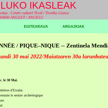
LUKO IKASLEAK
oitza : Centre culturel Tivoli / Tivoliko Gunea
a 64600 ANGLET / ANGELU
EGITEARAUA
ARGAZKIAK
ÉE / PIQUE–NIQUE -- Zentinela Mendi
undi 30 mai 2022/Maiatzaren 30a larunbate
e,
le 30 Mai.
mbières d'Etxalar.
nsuite le sentier archéologique
ues.
el.