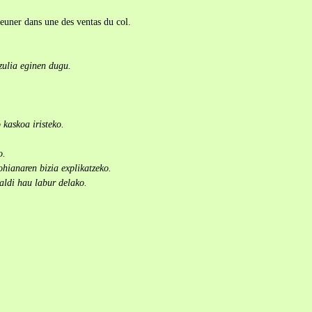
jeuner dans une des ventas du col.
tzulia eginen dugu.
 kaskoa iristeko.
o.
hianaren bizia explikatzeko.
laldi hau labur delako.