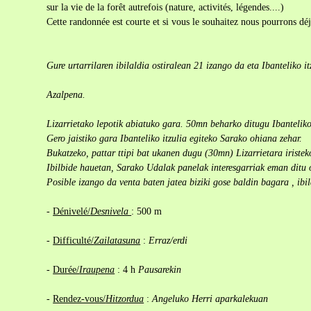
sur la vie de la forêt autrefois (nature, activités, légendes....)
Cette randonnée est courte et si vous le souhaitez nous pourrons dé
Gure urtarrilaren ibilaldia ostiralean 21 izango da eta Ibanteliko i
Azalpena.
Lizarrietako lepotik abiatuko gara. 50mn beharko ditugu Ibanteliko
Gero jaistiko gara Ibanteliko itzulia egiteko Sarako ohiana zehar.
Bukatzeko, pattar ttipi bat ukanen dugu (30mn) Lizarrietara iristek
Ibilbide hauetan, Sarako Udalak panelak interesgarriak eman ditu o
Posible izango da venta baten jatea biziki gose baldin bagara , ibi
-
Dénivelé/
Desnivela
: 500 m
-
Difficulté/
Zailatasuna
:
Erraz/erdi
-
Durée/
Iraupena
: 4 h
Pausarekin
-
Rendez-vous/
Hitzordua
:
Angeluko Herri aparkalekuan