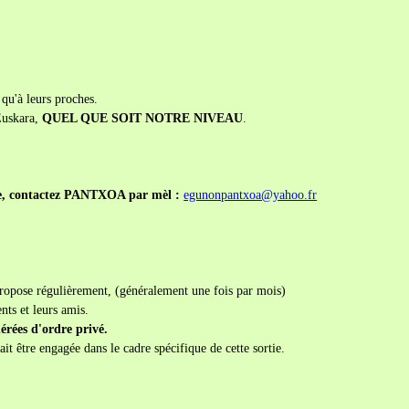
 qu'à leurs proches.
'Euskara,
QUEL QUE SOIT NOTRE NIVEAU
.
re, contactez PANTXOA par mèl :
egunonpantxoa@yahoo.fr
opose régulièrement, (généralement une fois par mois)
nts et leurs amis.
érées d'ordre privé.
ait être engagée dans le cadre spécifique de cette sortie.