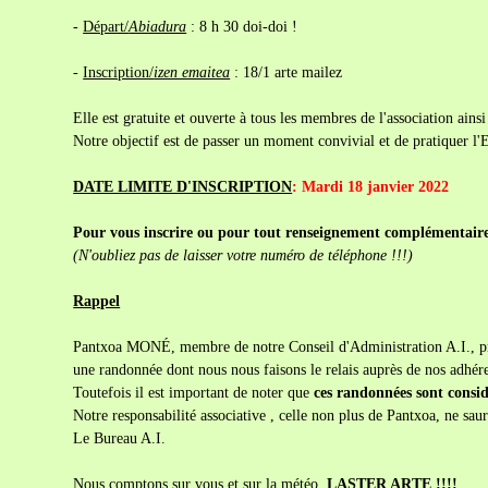
-
Départ/
Abiadura
: 8 h 30 doi-doi !
-
Inscription/
izen emaitea
: 18/1 arte mailez
Elle est gratuite et ouverte à tous les membres de l'association ainsi
Notre objectif est de passer un moment convivial et de pratiquer l
DATE LIMITE D'INSCRIPTION
: Mardi 18 janvier 2022
Pour vous inscrire ou pour tout renseignement complémentai
(N'oubliez pas de laisser votre numéro de téléphone !!!)
Rappel
Pantxoa MONÉ, membre de notre Conseil d'Administration A.I., pr
une randonnée dont nous nous faisons le relais auprès de nos adhére
Toutefois il est important de noter que
ces randonnées sont consid
Notre responsabilité associative , celle non plus de Pantxoa, ne saur
Le Bureau A.I.
Nous comptons sur vous et sur la météo,
LASTER ARTE !!!!