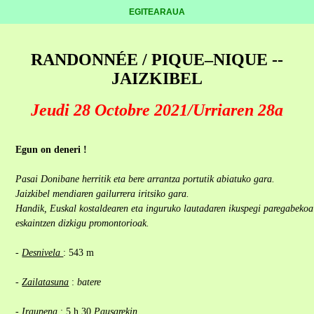
EGITEARAUA
RANDONNÉE / PIQUE–NIQUE --
JAIZKIBEL
Jeudi 28 Octobre 2021/Urriaren 28a
Egun on deneri !
Pasai Donibane herritik eta bere arrantza portutik abiatuko gara.
Jaizkibel mendiaren gailurrera iritsiko gara.
Handik, Euskal kostaldearen eta inguruko lautadaren ikuspegi paregabekoa
eskaintzen dizkigu promontorioak.
-
Desnivela
: 543 m
-
Zailatasuna
:
batere
-
Iraupena
: 5 h 30
Pausarekin