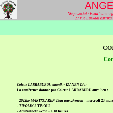
ANGE
Siège social / Elkartearen eg
27 rue Euskadi karrik
CO
Con
Colette LARRABURUk emanik - IZANEN DA :
La conférence donnée par Colette LARRABURU aura lieu :
-
2022ko MARTXOAREN 23an asteazkenean
- mercredi 23 mar
-
TIVOLIN
à TIVOLI
-
Arratsakdeko 6etan
- à 18 heures