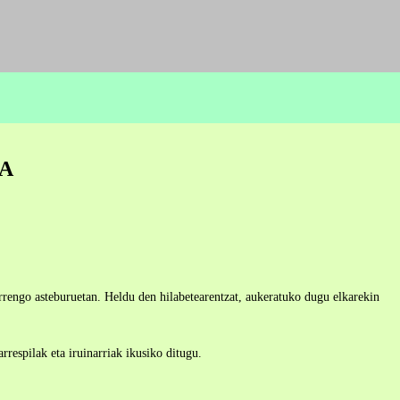
RA
hurrengo asteburuetan. Heldu den hilabetearentzat, aukeratuko dugu elkarekin
rrespilak eta iruinarriak ikusiko ditugu.