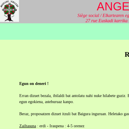
ANGE
Siège social / Elkartearen eg
27 rue Euskadi karrik
R
Egun on deneri !
Erran dizuet bezala, ibilaldi bat antolatu nahi nuke hilabete guziz
egun egokiena, asteburuaz kanpo.
Beraz, proposatzen dizuet itzuli bat Baigura inguruan. Heletako gas
Zailtasuna
: erdi - Iraupena : 4-5 orenez