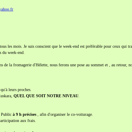
ahoo.fr
ous les mois. Je suis conscient que le week-end est préférable pour ceux qui tra
rs du week-end.
s de la fromagerie d'Hélette, nous ferons une pose au sommet et , au retour, n
 qu'à leurs proches.
'Euskara,
QUEL QUE SOIT NOTRE NIVEAU
.
r Public
à 9 h précises
, afin d'organiser le co-voiturage.
rticipation aux frais.