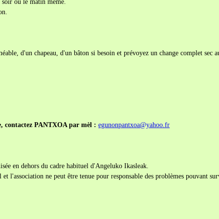
u soir ou le matin même.
on.
able, d'un chapeau, d'un bâton si besoin et prévoyez un change complet sec au
re, contactez PANTXOA par mèl :
egunonpantxoa@yahoo.fr
anisée en dehors du cadre habituel d'Angeluko Ikasleak.
l et l'association ne peut être tenue pour responsable des problèmes pouvant surv