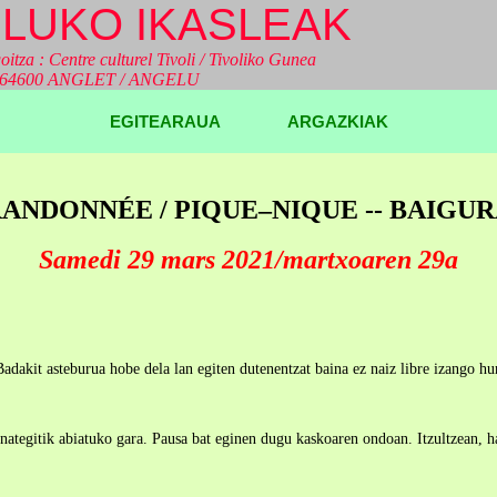
LUKO IKASLEAK
oitza : Centre culturel Tivoli / Tivoliko Gunea
a 64600 ANGLET / ANGELU
EGITEARAUA
ARGAZKIAK
ANDONNÉE / PIQUE–NIQUE -- BAIGU
Samedi 29 mars 2021/martxoaren 29a
. Badakit asteburua hobe dela lan egiten dutenentzat baina ez naiz libre izango 
nategitik abiatuko gara. Pausa bat eginen dugu kaskoaren ondoan. Itzultzean, ha