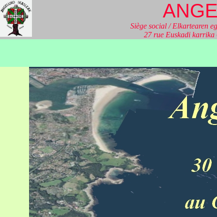
ANGE
Siège social / Elkartearen eg
27 rue Euskadi karrik