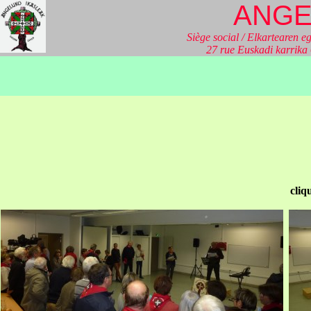
ANGE
Siège social / Elkartearen eg
27 rue Euskadi karrik
cliq