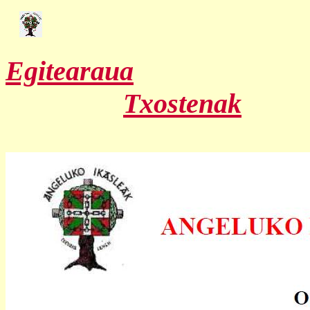
Egitearaua
Txostenak