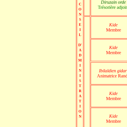
Diruzain orde
C
Trésorière adjoi
O
N
S
E
Kide
I
Membre
L
D'
Kide
A
Membre
D
M
I
N
Ibilaldien gidar
I
Animatrice Ran
S
T
R
Kide
A
Membre
T
I
O
Kide
N
Membre