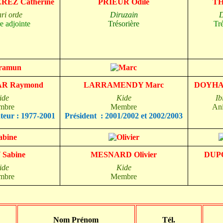
REZ Catherine
PRIEUR Odile
TH
ri orde
Diruzain
D
e adjointe
Trésorière
Tré
R Raymond
LARRAMENDY Marc
DOYHA
ide
Kide
Ib
mbre
Membre
An
teur : 1977-2001
Président :
2001/2002 et 2002/2003
Sabine
MESNARD Olivier
DUPO
ide
Kide
mbre
Membre
Nom Prénom
Tél.