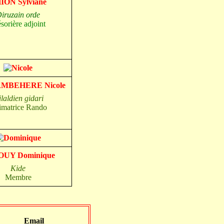
ION Sylviane
iruzain
orde
sorière adjoint
MBEHERE Nicole
ilaldien
gidari
imatrice
Rando
UY Dominique
Kide
Membre
Email