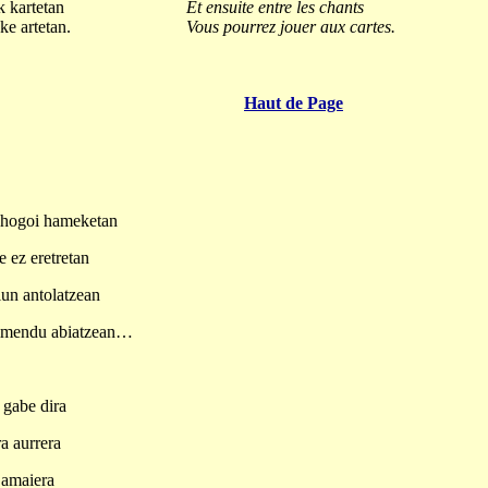
k kartetan
Et ensuite entre les chants
eke artetan.
Vous pourrez jouer aux cartes.
Haut de Page
u hogoi hameketan
 ez eretretan
lun antolatzean
gimendu abiatzean…
a gabe dira
a aurrera
o amaiera