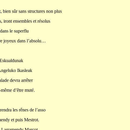
 bien sûr sans structures non plus
 iront ensembles et résolus
dans le superflu
dre joyeux dans l’absolu…
 Eskualdunak
Angeluko Ikasleak
lade devra arrêter
i-même d’être muté.
endra les rênes de l’asso
mendy et puis Mestrot.
i Larramendy Marcot