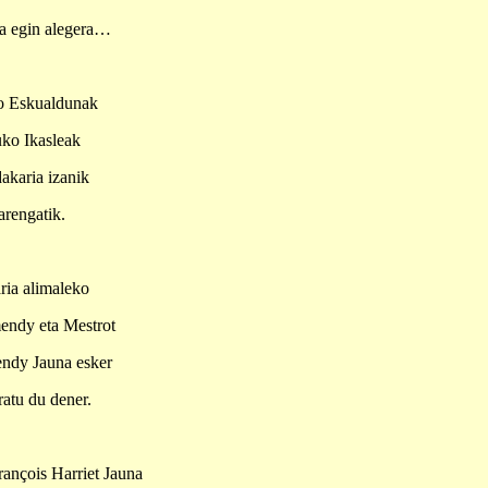
na egin alegera…
ko Eskualdunak
uko Ikasleak
akaria izanik
arengatik.
aria alimaleko
mendy eta Mestrot
endy Jauna esker
ratu du dener.
rançois Harriet Jauna