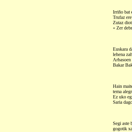
Irriño bat
Trufaz ere
Zutaz diot
« Zer deb
Euskara d
lehena za
Arbasoen 
Bakar Bak
Hain mait
tema alegr
Ez uko eg
Saria dag
Segi aste 
gogotik x