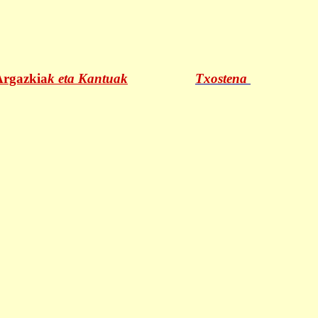
Argazkia
k eta Kantuak
Txostena
es :