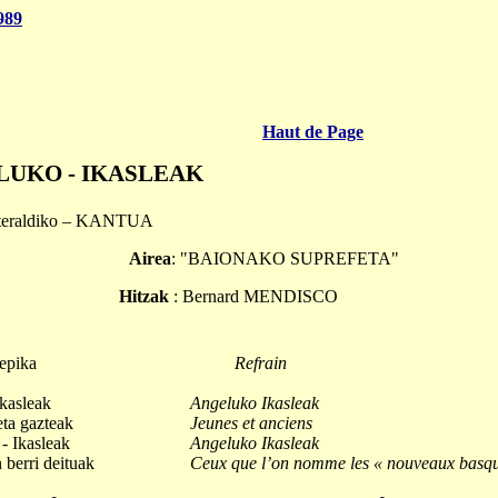
989
Haut de Page
LUKO - IKASLEAK
ateraldiko – KANTUA
Airea
: "BAIONAKO SUPREFETA"
Hitzak
: Bernard MENDISCO
ika
Refrain
lkasleak
Angeluko Ikasleak
eta gazteak
Jeunes et anciens
- Ikasleak
Angeluko Ikasleak
 berri deituak
Ceux que l’on nomme les « nouveaux basq