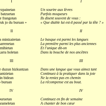
I
I
 ezpainetan
Un sourire aux lèvres
 batzuetan
Parfois moqueurs
e frangotan
Ils disent souvent de vous :
ruk jo du buruan »
« Que diable lui est-il passé par la tête ? »
II
II
a mintzairetan
Le basque est parmi les langues
harrenetan
La première parmi les plus anciennes
mihietan
Et l’unique dit-on
arra holetan
Dans la bouche de nos ancètres
III
III
e duzun hizkuntzan
Dans une langue que vous aimez tant
antzietan
Continuez à la pratiquer dans la joie
in bidean
Ne la reniez pas en chemin
o buruan
La récompense est au bout.
IV
IV
buruetan
Continuez en fin de semaine
arameletan
A chanter de bon cœur