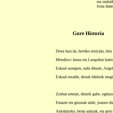
eta ondoti
Josta dait
Gure Historia
Dena hasi da, herriko etx(e)an, hir
Mendisco Jauna eta Lasquibar halere
Eskual sustapen, nahi dituzte, Ange
Eskual etxalde, denak bildurik mu
Zenbat urtetan, dirurik gabe, egitur
Emazte eta gizonak talde, joanen dir
Antolatzeko, besta anitzak, eta ger