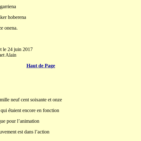
igarriena
sker hoberena
tze onena.
t le 24 juin 2017
et Alain
Haut de Page
ille neuf cent soixante et onze
ui étaient encore en fonction
que pour l’animation
uvement est dans l’action