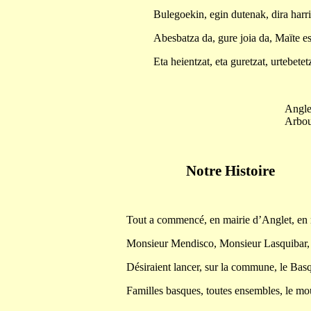
Bulegoekin, egin dutenak, dira harr
Abesbatza da, gure joia da, Maïte e
Eta heientzat, eta guretzat, urtebete
Angle
Arbou
Notre Histoire
Tout a commencé, en mairie d’Anglet, en m
Monsieur Mendisco, Monsieur Lasquibar, q
Désiraient lancer, sur la commune, le Bas
Familles basques, toutes ensembles, le mo