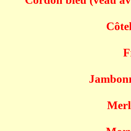
Côte
F
Jambonne
Merl