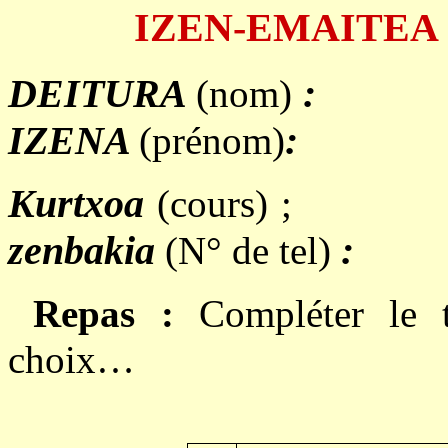
IZEN-EMAITEA (Bu
DEITURA
:
(nom)
IZENA
:
(prénom)
Kurtxoa
(cours) ;
zenbakia
:
(N° de tel)
Repas :
Compléter le t
choix…