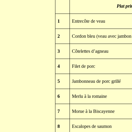
Plat
pri
1
Entrecôte de veau
2
Cordon bleu (veau avec jambon 
3
Côtelettes d’agneau
4
Filet de porc
5
Jambonneau de porc grillé
6
Merlu à la romaine
7
Morue à la Biscayenne
8
Escalopes de saumon