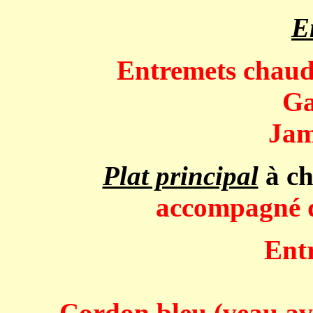
E
Entremets chaud
Ga
Jam
Plat principal
à ch
accompagné de
Ent
Cordon bleu (veau av