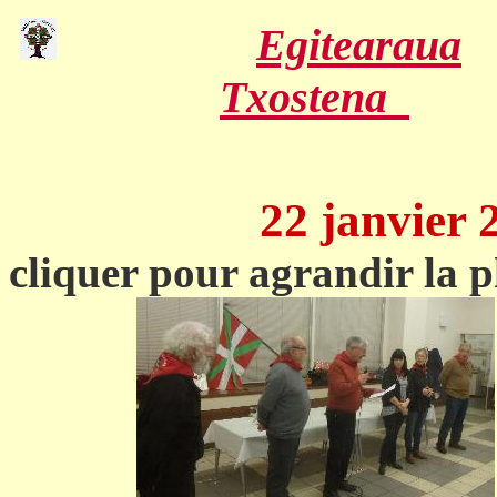
Egitearaua
Txostena
22 janvier 2
cliquer pour agrandir la 