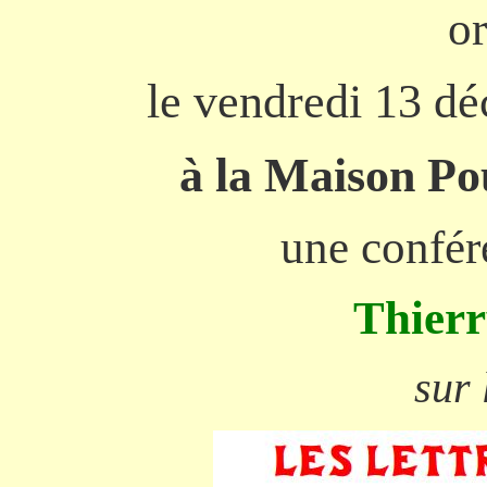
o
le vendredi 13 d
à la Maison P
une confér
Thier
sur 