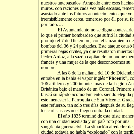
nuestros antepasados. Atrapado entre esos hacin
muros, con raciones cada vez más escasas, temer
asustado ante los futuros acontecimientos que ve
irremisiblemente cerca, temeroso por él, por su fa
por todo….
El Ayuntamiento no se digna contestarle,
lo que el primer bombardeo que sufrió la ciudad 
produjo el 7 de Diciembre, con el lanzamiento de
bombas del 36 y 24 pulgadas. Este ataque causó 
primeras bajas civiles, ya que resultaron muertos
Pedro Ardoz, a la sazón capitán de un buque mer
francés y una mujer de la que desconocemos su
nombre.
A las 8 de la mañana del 10 de Diciembr
entraba en la bahía el vapor inglés
“Phoenix”,
co
106 artilleros y 200 infantes más de la Legión Aux
Británica bajo el mando de un Coronel. Primero 
buscó su rápido acomodamiento, siendo elegida 
este menester la Parroquia de San Vicente. Gracia
este refuerzo, tan solo tres días después de su lle
los carlistas cesan el fuego contra la ciudad.
El año 1835 terminó de esta triste maner
con una ciudad asediada y un país roto por una
sangrienta guerra civil. La situación alrededor de 
ciudad todavía no había “explotado” con la terrib