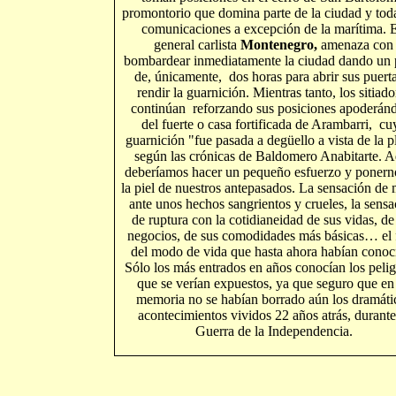
promontorio que domina parte de la ciudad y tod
comunicaciones a excepción de la marítima. 
general carlista
Montenegro,
amenaza con
bombardear inmediatamente la ciudad dando un 
de, únicamente, dos horas para abrir sus puert
rendir la guarnición. Mientras tanto, los sitiado
continúan reforzando sus posiciones apoderán
del fuerte o casa fortificada de Arambarri, cu
guarnición "fue pasada a degüello a vista de la p
según las crónicas de Baldomero Anabitarte. A
deberíamos hacer un pequeño esfuerzo y ponern
la piel de nuestros antepasados. La sensación de
ante unos hechos sangrientos y crueles, la sensa
de ruptura con la cotidianeidad de sus vidas, de
negocios, de sus comodidades más básicas… el 
del modo de vida que hasta ahora habían conoc
Sólo los más entrados en años conocían los pelig
que se verían expuestos, ya que seguro que en
memoria no se habían borrado aún los dramáti
acontecimientos vividos 22 años atrás, durante
Guerra de la Independencia.