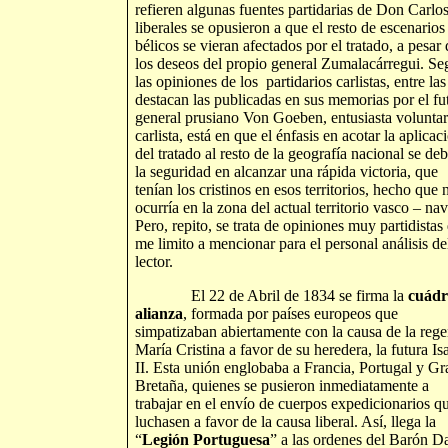
refieren algunas fuentes partidarias de Don Carlos
liberales se opusieron a que el resto de escenarios
bélicos se vieran afectados por el tratado, a pesar 
los deseos del propio general Zumalacárregui. S
las opiniones de los partidarios carlistas, entre la
destacan las publicadas en sus memorias por el fu
general prusiano Von Goeben, entusiasta voluntar
carlista, está en que el énfasis en acotar la aplicac
del tratado al resto de la geografía nacional se deb
la seguridad en alcanzar una rápida victoria, que
tenían los cristinos en esos territorios, hecho que 
ocurría en la zona del actual territorio vasco – nav
Pero, repito, se trata de opiniones muy partidistas
me limito a mencionar para el personal análisis de
lector.
El 22 de Abril de 1834 se firma la
cuádr
alianza
, formada por países europeos que
simpatizaban abiertamente con la causa de la rege
María Cristina a favor de su heredera, la futura Is
II. Esta unión englobaba a Francia, Portugal y Gr
Bretaña, quienes se pusieron inmediatamente a
trabajar en el envío de cuerpos expedicionarios q
luchasen a favor de la causa liberal. Así, llega la
“
Legión Portuguesa
” a las ordenes del Barón D