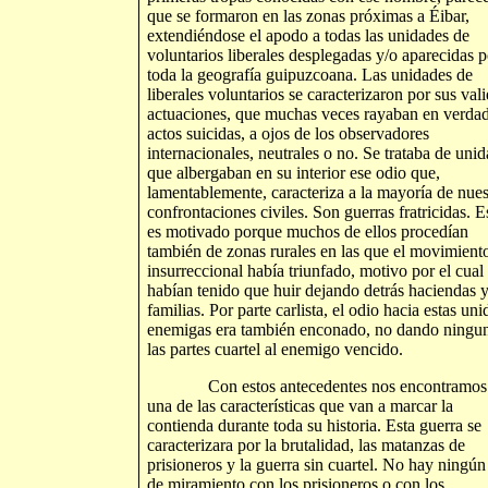
que se formaron en las zonas próximas a Éibar,
extendiéndose el apodo a todas las unidades de
voluntarios liberales desplegadas y/o aparecidas p
toda la geografía guipuzcoana. Las unidades de
liberales voluntarios se caracterizaron por sus vali
actuaciones, que muchas veces rayaban en verda
actos suicidas, a ojos de los observadores
internacionales, neutrales o no. Se trataba de uni
que albergaban en su interior ese odio que,
lamentablemente, caracteriza a la mayoría de nues
confrontaciones civiles. Son guerras fratricidas. E
es motivado porque muchos de ellos procedían
también de zonas rurales en las que el movimient
insurreccional había triunfado, motivo por el cual
habían tenido que huir dejando detrás haciendas 
familias. Por parte carlista, el odio hacia estas un
enemigas era también enconado, no dando ningu
las partes cuartel al enemigo vencido.
Con estos antecedentes nos encontramos 
una de las características que van a marcar la
contienda durante toda su historia. Esta guerra se
caracterizara por la brutalidad, las matanzas de
prisioneros y la guerra sin cuartel. No hay ningún
de miramiento con los prisioneros o con los