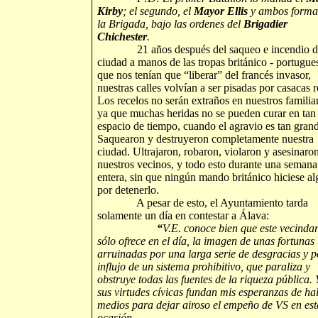
Kirby
; el segundo, el
Mayor Ellis
y ambos forma
la Brigada, bajo las ordenes del
Brigadier
Chichester
.
21 años después del saqueo e incendio de
ciudad a manos de las tropas británico - portugue
que nos tenían que “liberar” del francés invasor,
nuestras calles volvían a ser pisadas por casacas r
Los recelos no serán extraños en nuestros familia
ya que muchas heridas no se pueden curar en tan
espacio de tiempo, cuando el agravio es tan grand
Saquearon y destruyeron completamente nuestra
ciudad. Ultrajaron, robaron, violaron y asesinaro
nuestros vecinos, y todo esto durante una semana
entera, sin que ningún mando británico hiciese al
por detenerlo.
A pesar de esto, el Ayuntamiento tarda
solamente un día en contestar a Álava:
“
V.E. conoce bien que este vecindar
sólo ofrece en el día, la imagen de unas fortunas
arruinadas por una larga serie de desgracias y p
influjo de un sistema prohibitivo, que paraliza y
obstruye todas las fuentes de la riqueza pública. 
sus virtudes cívicas fundan mis esperanzas de hal
medios para dejar airoso el empeño de VS en est
ocasión.