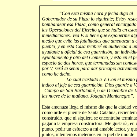
“Con esta misma hora y fecha digo al
Gobernador de su Plaza lo siguiente; Estoy resue
bombardear esa Plaza, como general encargado
las Operaciones del Ejercito que se halla en esta
inmediaciones. Vea V. si tiene que exponerme al
medio que evite las fatalidades que amenazan a 
pueblo, y en esta Casa recibiré en audiencia a u
ayudante u oficial de esa guarnición, un individu
Ayuntamiento y otro del Comercio, y esto en el pr
espacio de dos horas, que terminadas sin contes
por V, será la señal para dar principio activamen
como he dicho.
Lo cual traslado a V. Con el mismo f
indico al jefe de esa guarnición. Dios guarde a V
Campo de San Bartolomé, 6 de Diciembre de 1
las nueve de la mañana. Joaquín Montenegro”.
Esta amenaza llega el mismo día que la ciudad ve
como arde el puente de Santa Catalina, recientem
construido, que ni siquiera se encontraba termina
pagar a la empresa constructora. Me gustaría, en 
punto, pedir un esfuerzo a mi amable lector, y qu
juntos, intentemos meternos en la piel de uno de