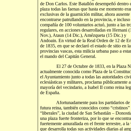
de Don Carlos. Este Batallón desempeñó dentro d
plaza todas las faenas que hasta ese momento era
exclusivas de la guarnición militar, ahora ausente
encontrarse patrullando en la provincia, e incluso
compañía de 100 voluntarios actuó, junto a las tr
regulares, en acciones desarrolladas en Hernani (
Nov.), Ataun (14 Dic.), Amézqueta (15 Dic.) y
Andoain. En virtud de la Real Orden de 12 de E
de 1835, en que se declaró el estado de sitio en la
provincias vascas, esta milicia urbana paso a esta
el mando del Capitán General.
El 27 de Octubre de 1833, en la Plaza N
actualmente conocida como Plaza de la Constituc
el Ayuntamiento junto a todas las autoridades civi
eclesiásticas y militares, proclama públicamente a
mayoría del vecindario, a Isabel II como reina leg
de España.
Afortunadamente para los partidarios de 
futura reina, también conocidos como “cristinos”
“liberales”, la ciudad de San Sebastián – Donosti
una plaza fuerte fronteriza, por lo que se encontr
fuertemente amurallada en el frente terrestre, a la
que desarrolla todas sus actividades diarias al am