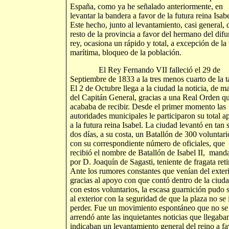
España, como ya he señalado anteriormente, en
levantar la bandera a favor de la futura reina Isabe
Este hecho, junto al levantamiento, casi general, 
resto de la provincia a favor del hermano del difu
rey, ocasiona un rápido y total, a excepción de la 
marítima, bloqueo de la población.
El Rey Fernando VII falleció el 29 de
Septiembre de 1833 a la tres menos cuarto de la t
El 2 de Octubre llega a la ciudad la noticia, de m
del Capitán General, gracias a una Real Orden q
acababa de recibir. Desde el primer momento las
autoridades municipales le participaron su total 
a la futura reina Isabel. La ciudad levantó en tan 
dos días, a su costa, un Batallón de 300 voluntari
con su correspondiente número de oficiales, que
recibió el nombre de Batallón de Isabel II, mand
por D. Joaquín de Sagasti, teniente de fragata reti
Ante los rumores constantes que venían del exter
gracias al apoyo con que contó dentro de la ciud
con estos voluntarios, la escasa guarnición pudo s
al exterior con la seguridad de que la plaza no se 
perder. Fue un movimiento espontáneo que no se
arrendó ante las inquietantes noticias que llegaba
indicaban un levantamiento general del reino a fa