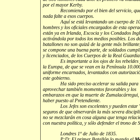
por el mayor Kerby.
Recomiendo por el bien del servicio, qu
nada falte a esos cuerpos.
Aquí se está levantando un cuerpo de 10
hombres y los oficiales encargados de esta opera
están ya en Irlanda, Escocia y los Condados Ingl
activándola por todos los medios posibles. Los d
batallones no son quizá de la gente más brillante
se compone una buena parte, de soldados cumpl
y licenciados, de los Cuerpos de la Real Guardia
Es importante a los ojos de los rebeldes 
la Europa, de que se vean en la Península 10.00
uniforme encarnados, levantados con autorizaci
este gobierno.
Ha sido preciso acelerar su salida para
aprovechar también momentos favorables y los
embarazos en que la muerte de Zumalacárregui,
haber puesto al Pretendiente.
Los Jefes son excelentes y pueden estar 
seguros de que observarán la más severa discipli
no se mezclarán en cosa alguna que tenga relaci
con nuestra política, y sólo defender el trono de
Londres 1º de Julio de 1835.
P:D: El primer Batallón lo manda el
Ma