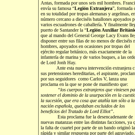
Antas, formada por unos seis mil hombres. Franc
envía su famosa “
Legión Extranjera
”, formada 
en su totalidad por tropas alemanas y argelinas, e
número cercano a dieciséis batallones apoyados p
varios escuadrones de caballería. Y finalmente lle
puerto de Santander la “
Legión Auxiliar Británi
que al mando del General George Lacy Evans lle
disponer entre sus filas de no menos de dieciséis 
hombres, apoyados en ocasiones por tropas del
ejército regular británico, más exactamente de la
infantería de marina y de varios buques, a las ord
de Lord Jonh Hay.
Ante esta nueva intervención extranjera c
sus pretensiones hereditarias, el aspirante, procl
por sus seguidores como Carlos V, lanza una
proclama en la que se pone de manifiesto que:
“los cuerpos extranjeros que viniesen pa
sostener el dominio de la usurpación en la cuesti
la sucesión, que era cosa que atañía tan sólo a la
nación española, quedaban excluidos de los
beneficios del Tratado de Lord Elliot”
.
Esta proclama fue la desencadenante de
nuevas matanzas entre las distintas facciones, ya 
la falta de cuartel por parte de un bando originó la
rápida y similar respuesta por parte del agraviado.