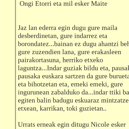
Ongi Etorri eta mil esker Maite
Jaz lan ederra egin dugu gure maila
desberdinetan, gure indarrez eta
borondatez...bainan ez dugu ahantzi be
gure zuzendien lana, gure erakasleen
pairakortasuna, herriko etxeko
laguntza...Indar guziak bildu eta, pausa
pausaka euskara sartzen da gure buruet
eta bihotzetan eta, emeki emeki, gure
ingurunean zabalduko da...indar ttiki ba
egiten balin badugu eskuaraz mintzatz
etxean, karrikan, toki guzietan..
Urrats erneak egin ditugu Nicole esker