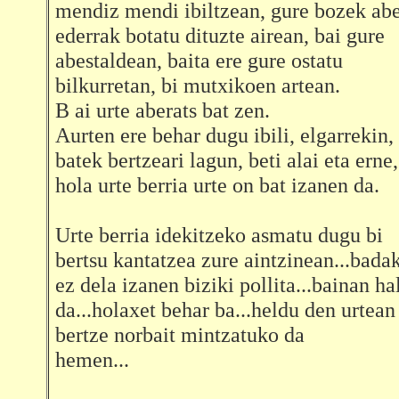
mendiz mendi ibiltzean, gure bozek abe
ederrak botatu dituzte airean, bai gure
abestaldean, baita ere gure ostatu
bilkurretan, bi mutxikoen artean.
B ai urte aberats bat zen.
Aurten ere behar dugu ibili, elgarrekin,
batek bertzeari lagun, beti alai eta erne,
hola urte berria urte on bat izanen da.
Urte berria idekitzeko asmatu dugu bi
bertsu kantatzea zure aintzinean...bada
ez dela izanen biziki pollita...bainan ha
da...holaxet behar ba...heldu den urtean
bertze norbait mintzatuko da
hemen...