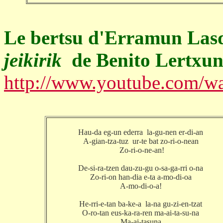
Le bertsu d'Erramun Las
jeikirik
de Benito Lertxun
http://www.youtube.com
Hau-da eg-un ederra la-gu-nen er-di-an
A-gian-tza-tuz ur-te bat zo-ri-o-nean
Zo-ri-o-ne-an!
De-si-ra-tzen dau-zu-gu o-sa-ga-rri o-na
Zo-ri-on han-dia e-ta a-mo-di-oa
A-mo-di-o-a!
He-rri-e-tan ba-ke-a la-na gu-zi-en-tzat
O-ro-tan eus-ka-ra-ren ma-ai-ta-su-na
Ma-ai-tasuna