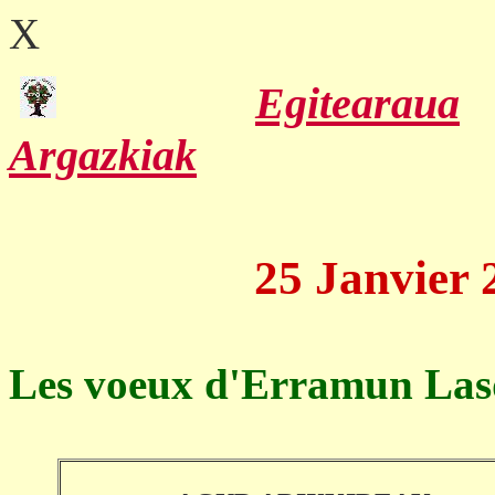
X
Egitearaua
Argazkiak
25 Janvier 2
Les voeux d'Erramun Las