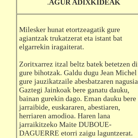
.
AGUR ADIXKIDEAK
Milesker hunat etortzeagatik gure
agiantzak trukatzerat eta istant bat
elgarrekin iragaiterat.
Zoritxarrez itzal beltz batek betetzen di
gure bihotzak. Galdu dugu Jean Michel
gure jauzikatzaile abesbatzaren nagusia
Gaztegi Jainkoak bere ganatu dauku,
bainan gurekin dago. Eman dauku bere
jarraibide, euskararen, abestiaren,
herriaren amodioa. Haren lana
jarraikitzeko Maite DUBOUE-
DAGUERRE etorri zaigu laguntzerat.