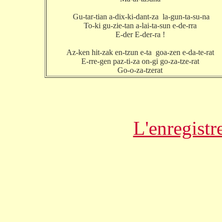
Gu-tar-tian a-dix-ki-dant-za la-gun-ta-su-na
To-ki gu-zie-tan a-lai-ta-sun e-de-rra
E-der E-der-ra !
Az-ken hit-zak en-tzun e-ta goa-zen e-da-te-rat
E-rre-gen paz-ti-za on-gi go-za-tze-rat
Go-o-za-tzerat
L'enregistr