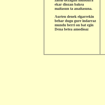
zabal dezagun mundura
ekar diozan bakea
maitasun ta anaitasuna.
Aurten denek elgarrekin
behar dugu gure indarraz
mundu berri on bat egin
Dena betea amodioaz