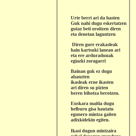
Urte berri ari da hasten
Guk nahi dugu eskertatzen
gutaz beti oroitzen diren
eta denetan laguntzen
Diren gure erakasleak
hain kartsuki lanean ari
eta ere arduradunak
egiazki zoragarri
Bainan guk ez dugu
ahanzten
ikasleak erne ikasten
ari diren su pizten
beren bihotza berotzen.
Euskara maitia dugu
helburu gisa hautatu
egunero mintza gaiten
adixkidekin egiten.
Ikasi dugun mintzaira