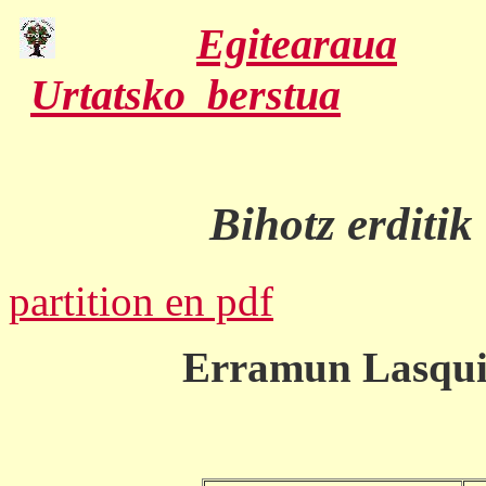
Egitearaua
Urtatsko_berstua
Bihotz erditi
partition en pdf
Erramun Lasquib