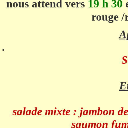
19 h 30
nous attend vers
e
rouge /
Ap
.
S
E
salade mixte : jambon de
saumon fumé