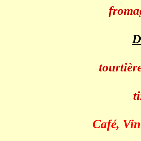
fromag
D
tourtiè
t
Café, Vin