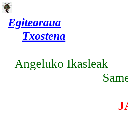
Egitearaua
Txostena
Angeluk
Samedi 1
J