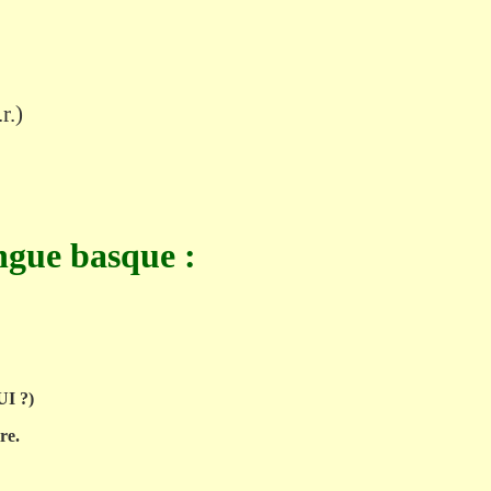
.r
.)
ngue basque :
UI ?)
re.