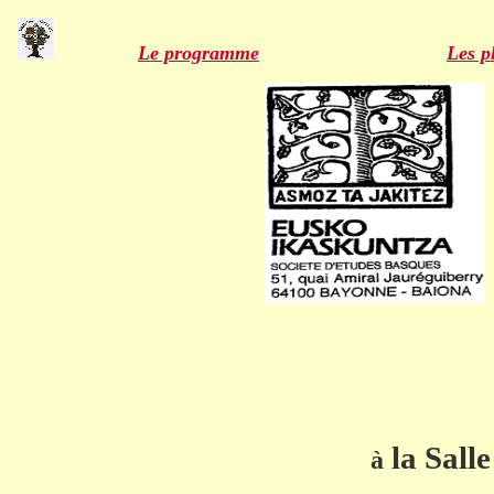
Le programme
Les p
la Sall
à