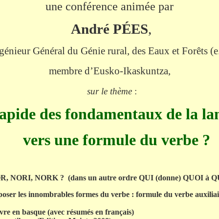
une
conférence animée par
André PÉES
,
génieur Général du Génie rural, des Eaux et Forêts (
e
membre
d’Eusko-Ikaskuntza,
sur
le thème
:
apide des fondamentaux de la la
vers une formule du verbe ?
 NOR, NORI, NORK ?
(
dans
un autre ordre QUI (donne) QUOI à Q
oser les innombrables formes du verbe :
formule du verbe auxiliai
vre en basque (avec résumés en
français)