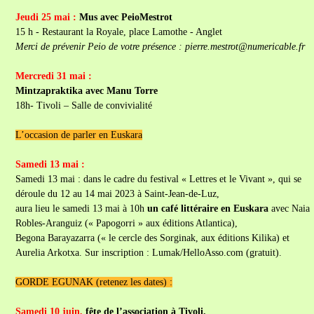
Jeudi 25 mai :
Mus avec PeioMestrot
15 h - Restaurant la Royale, place Lamothe - Anglet
Merci de prévenir Peio de votre présence : pierre.mestrot@numericable.fr
Mercredi 31 mai :
Mintzapraktika avec Manu Torre
18h- Tivoli – Salle de convivialité
L’occasion de parler en Euskara
Samedi 13 mai :
Samedi 13 mai : dans le cadre du festival « Lettres et le Vivant », qui se
déroule du 12 au 14 mai 2023 à Saint-Jean-de-Luz,
aura lieu le samedi 13 mai à 10h
un café littéraire en Euskara
avec Naia
Robles-Aranguiz (« Papogorri » aux éditions Atlantica),
Begona Barayazarra (« le cercle des Sorginak, aux éditions Kilika) et
Aurelia Arkotxa. Sur inscription : Lumak/HelloAsso.com (gratuit).
GORDE EGUNAK (retenez les dates) :
Samedi 10 juin,
fête de l’association à Tivoli.