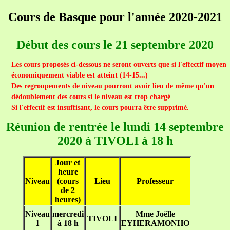
Cours de Basque pour l'année 2020-2021
Début des cours le 21 septembre 2020
Les cours proposés ci-dessous ne seront ouverts que si l'effectif moyen
économiquement viable est atteint (14-15...)
Des regroupements de niveau pourront avoir lieu de même qu'un
dédoublement des cours si le niveau est trop chargé
Si l'effectif est insuffisant, le cours pourra être supprimé.
Réunion de rentrée le lundi 14 septembre
2020 à TIVOLI à 18 h
Jour et
heure
Niveau
(cours
Lieu
Professeur
de 2
heures)
Niveau
mercredi
Mme Joëlle
TIVOLI
1
à 18 h
EYHERAMONHO