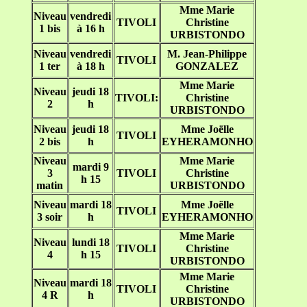
Mme Marie
Niveau
vendredi
TIVOLI
Christine
1 bis
à 16 h
URBISTONDO
Niveau
vendredi
M. Jean-Philippe
TIVOLI
1 ter
à 18 h
GONZALEZ
Mme Marie
Niveau
jeudi 18
TIVOLI:
Christine
2
h
URBISTONDO
Niveau
jeudi 18
Mme Joëlle
TIVOLI
2 bis
h
EYHERAMONHO
Niveau
Mme Marie
mardi 9
3
TIVOLI
Christine
h 15
matin
URBISTONDO
Niveau
mardi 18
Mme Joëlle
TIVOLI
3 soir
h
EYHERAMONHO
Mme Marie
Niveau
lundi 18
TIVOLI
Christine
4
h 15
URBISTONDO
Mme Marie
Niveau
mardi 18
TIVOLI
Christine
4 R
h
URBISTONDO