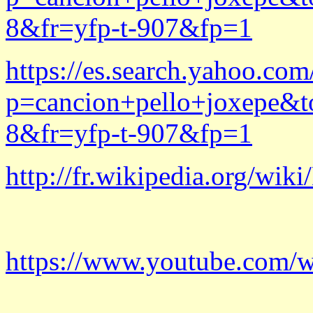
8&fr=yfp-t-907&fp=1
https://es.search.yahoo.
p=cancion+pello+joxepe&
8&fr=yfp-t-907&fp=1
http://fr.wikipedia.org/wi
https://www.youtube.com