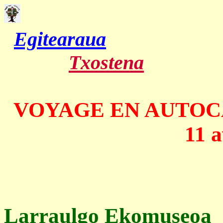
Egitearaua
Txostena
VOYAGE EN AUTO
11 a
Larraulgo Ekomuseoa