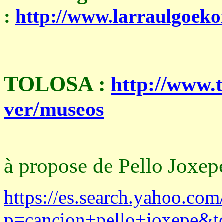
:
http://www.larraulgoek
TOLOSA :
http://www.t
ver/museos
à propose de Pello Joxepe
https://es.search.yahoo.
p=cancion+pello+joxepe&