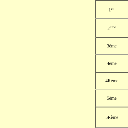
er
1
ème
2
3ème
4ème
4Rème
5ème
5Rème