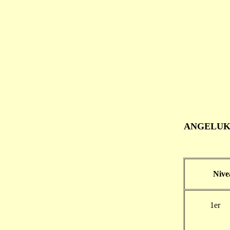
ANGEL
Nive
1er