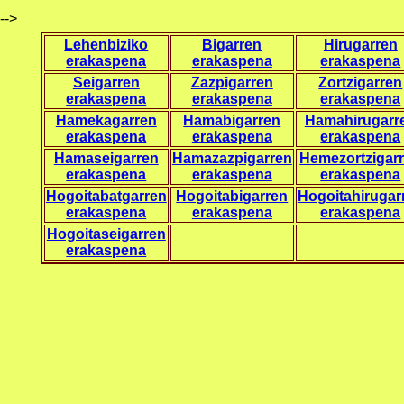
-->
Lehenbiziko
Bigarren
Hirugarren
erakaspena
erakaspena
erakaspena
Seigarren
Zazpigarren
Zortzigarren
erakaspena
erakaspena
erakaspena
Hamekagarren
Hamabigarren
Hamahirugarr
erakaspena
erakaspena
erakaspena
Hamaseigarren
Hamazazpigarren
Hemezortzigar
erakaspena
erakaspena
erakaspena
Hogoitabatgarren
Hogoitabigarren
Hogoitahirugar
erakaspena
erakaspena
erakaspena
Hogoitaseigarren
erakaspena