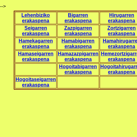
-->
Lehenbiziko
Bigarren
Hirugarren
erakaspena
erakaspena
erakaspena
Seigarren
Zazpigarren
Zortzigarren
erakaspena
erakaspena
erakaspena
Hamekagarren
Hamabigarren
Hamahirugarr
erakaspena
erakaspena
erakaspena
Hamaseigarren
Hamazazpigarren
Hemezortzigar
erakaspena
erakaspena
erakaspena
Hogoitabigarren
Hogoitahirugar
erakaspena
erakaspena
Hogoitaseigarren
erakaspena